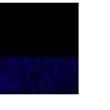
força da alma permite a sobrevivência do
corpo. Single de estreia da banda carioca
Tuíra, Crimeia...