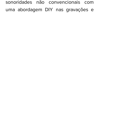
sonoridades não convencionais com 
uma abordagem DIY nas gravações e 
tem como principais influências Sonic 
Youth, Babes in Toyland, Mudhoney, 
Flaming Lips, Dinosaur Jr. e L7. A banda 
combina leveza, distorção e 
conscientização, abordando temas 
psicológicos e políticos.
Trash No Star é:
Letícia Lety - guitarra e vocal
Felipe Santos - guitarra e vocal
Pedro Millecco - bateria
Mara Chantre - baixo
Ficha Tecnica:
Letícia Lety - guitarra e vocal
Felipe Santos - guitarra e vocal
Pedro Millecco - bateria