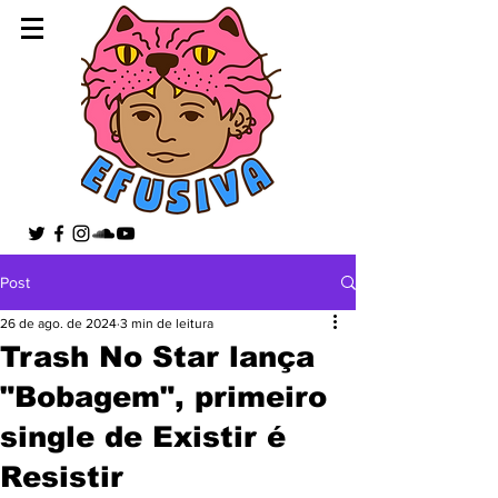
Post
26 de ago. de 2024
3 min de leitura
Trash No Star lança
"Bobagem", primeiro
single de Existir é
Resistir