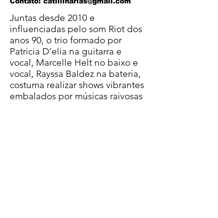
Contato: catillinarias@gmail.com
Juntas desde 2010 e
influenciadas pelo som Riot dos
anos 90, o trio formado por
Patricia D’elia na guitarra e
vocal, Marcelle Helt no baixo e
vocal, Rayssa Baldez na bateria,
costuma realizar shows vibrantes
embalados por músicas raivosas
inspiradas em suas vidas
cotidianas e protestos sociais.
Como no clipe da música
Cytotec, que faz uma crítica
sobre a forma como a sociedade
e o poder público interferem no
direito da mulher sobre o
próprio corpo.
Efusiva é um selo fonográfico feminista do
Rio de Janeiro. Contato:
efusiva.diy@gmail.com