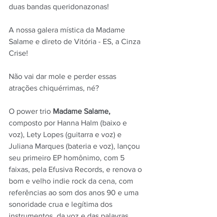
duas bandas queridonazonas!
A nossa galera mística da Madame 
Salame e direto de Vitória - ES, a Cinza 
Crise!
Não vai dar mole e perder essas 
atrações chiquérrimas, né?
O power trio 
Madame Salame,
composto por Hanna Halm (baixo e 
voz), Lety Lopes (guitarra e voz) e 
Juliana Marques (bateria e voz), lançou 
seu primeiro EP homônimo, com 5 
faixas, pela Efusiva Records, e renova o 
bom e velho indie rock da cena, com 
referências ao som dos anos 90 e uma 
sonoridade crua e legítima dos 
instrumentos, da voz e das palavras 