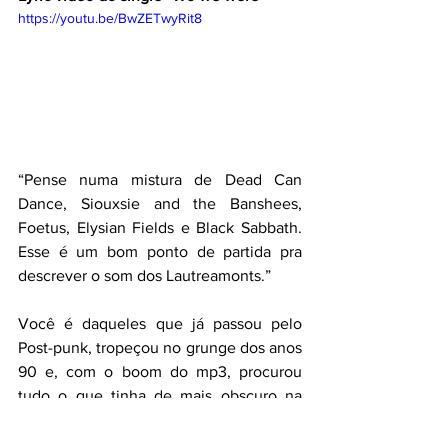
https://youtu.be/BwZETwyRit8
“Pense numa mistura de Dead Can 
Dance, Siouxsie and the Banshees, 
Foetus, Elysian Fields e Black Sabbath. 
Esse é um bom ponto de partida pra 
descrever o som dos Lautreamonts.”
Você é daqueles que já passou pelo 
Post-punk, tropeçou no grunge dos anos 
90 e, com o boom do mp3, procurou 
tudo o que tinha de mais obscuro na 
internet? Depois desses anos todos, fica 
cada vez mais difícil encontrar um som 